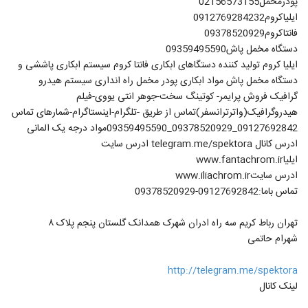
پودرمخمل02156573155
ایلیاکروم0912769284232
فانتاکروم09378520929
دستگاه مخمل پاش09359495590
ایلیا کروم تولید کننده دستگاهای ابکاری فانتا کروم سیستم ابکاری پاششی و
دستگاه مخمل پاش مواد ابکاری پودر مخمل راه انداری سیستم هیدرو
گرافیک فروش پرایمر- کوتینگ سخت-جوهر انتی یووی-فیلم
هیدروگرافیک(واترترانسفر)تماس از طریق -تلگرام-اینستاگرام-شمارهای تماس
09127692842_09378520929_09359495590مواد درجه یک المانی
ادرس کانال telegram.me/spektora ادرس سایت
ایلیاwww.fantachrom.ir
ادرس سایتwww.iliachrom.ir
تماس باما:09127692842-09378520929
تهران رباط کریم سه راه ادران شهرک همدانک گلستان پنجم پلاک ۸
شهرام حاتمی
http://telegram.me/spektora
لینک کانال