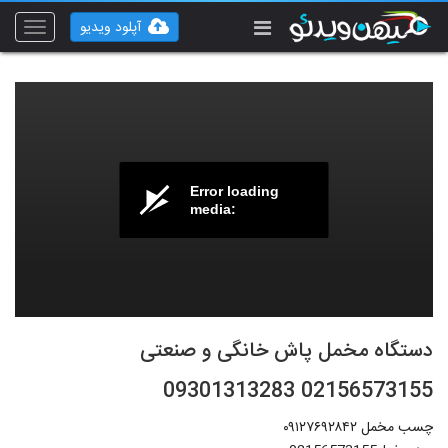
آپلود ویدیو
Toggle
vigation
Error loading
media:
دستگاه مخمل پاش خانگی و صنعتی
02156573155 09301313283
چسب مخمل ۰۹۱۲۷۶۹۲۸۴۲