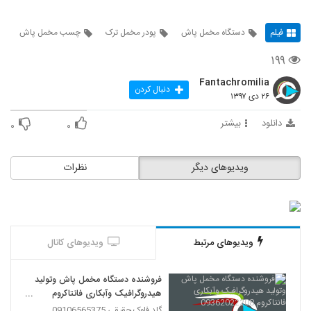
فیلم
دستگاه مخمل پاش
پودر مخمل ترک
چسب مخمل پاش
۱۹۹
Fantachromilia
دنبال کردن
۲۶ دی ۱۳۹۷
دانلود
بیشتر
۰
۰
ویدیوهای دیگر
نظرات
ویدیوهای مرتبط
ویدیوهای کانال
فروشنده دستگاه مخمل پاش وتولید
هیدروگرافیک وآبکاری فانتاکروم
09362022208
گلد فلوک حقیقی 09106565375