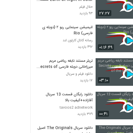
پنجم
حلال فیلم
۲۷:۲۷
۹۳ بازدید
انیمیشن‌ سینمایی ریو ۲ (دوبله ی
فارسی) Rio
رسانه کانال کارتون لند
۰۱:۱۶:۴۹
۴۹۲ بازدید
تریلر مستند نابغه ریاضی مریم
میرزاخانی دوبله فارسی Secrets of
the Surface 2020
دانلود فیلم و سریال
۰۳:۱۰
۱۷ بازدید
دانلود رایگان قسمت 13 سریال
آقازاده+کیفیت بالا
tavoos2 adnetwork
۰۰:۴۱
۳۷۹ بازدید
دانلود سریال The Originals اصیل