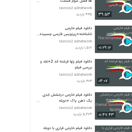
ها فصل سوم قسمت
نوزدهم+زیرنویس فارسی
tavoos2 adnetwork
۳۹:۵۳
۴۳۵ بازدید
دانلود فیلم خارجی
ناشناخته+زیرنویس فارسی چسبیده
The Unfamiliar 2020
tavoos2 adnetwork
۰۱:۲۹:۱۲
۱,۵۱۸ بازدید
دانلود فیلم زنها فرشته اند 2+نقد و
بررسی فیلم
tavoos2 adnetwork
۰۴:۰۷
۳۰۳ بازدید
دانلود فیلم خارجی درخشش ابدی
یک ذهن پاک +دوبله
فارسیEternal Sunshine of the
tavoos2 adnetwork
Spotless Mind 2004
۰۱:۴۷:۴۳
۵,۴۷۴ بازدید
دانلود فیلم خارجی فراری با دوبله