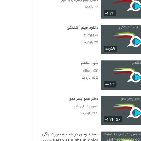
۲۶ بازدید
۰۱:۲۶
دانلود فیلم آشفتگی
filmtakk
۲۵ بازدید
۰۰:۵۹
سوء تفاهم
elham00
۱۵۵ بازدید
۰۰:۲۴
دختر عمو پسر عمو
تصویر دنیای هنر
۲۶۴ بازدید
۰۱:۲۴:۵۶
مستند زمین در شب به صورت رنگی
Earth at night in color قسمت