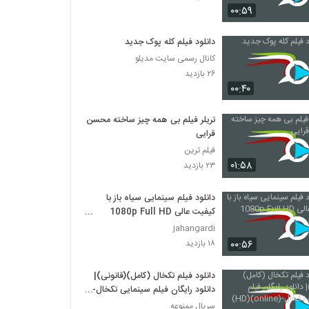
۰۰:۵۹
دانلود فیلم ایرانی لاک قرمز
دانلود فیلم کله پوک جدید
۳,۳۵۸ بازدید
کانال رسمی سایت مدیلو
۲۶ بازدید
دانلود فیلم سینمایی در کمال خونسردی
۰۰:۴۰
۱,۱۷۱ بازدید
تریلر فیلم بی همه چیز ساخته محسن
قرایی
دانلود فیلم ناردون
فیلم ترین
۱,۳۱۵ بازدید
۰۱:۵۸
۲۳ بازدید
دانلود فیلم سینمایی سیاه باز با
دانلود فیلم وروجک ها با لینک مستقیم و کیفیت
عالی
کیفیت عالی 1080p Full HD
۲,۰۳۵ بازدید
BluRay
jahangardi
۰۰:۵۶
۱۸ بازدید
فیلم ایرانی من کارگرم
۲,۱۲۳ بازدید
دانلود فیلم تکخال (کامل)(قانونی)|
دانلود رایگان فیلم سینمایی تکخال-
(online)(HD)
سریال ممنوعه