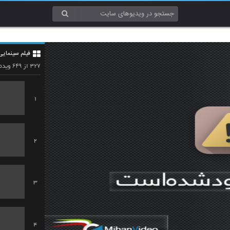
فیلم سینمایی
۶۴۹
۳۲۷
از
ویدئو
1
2
3
4