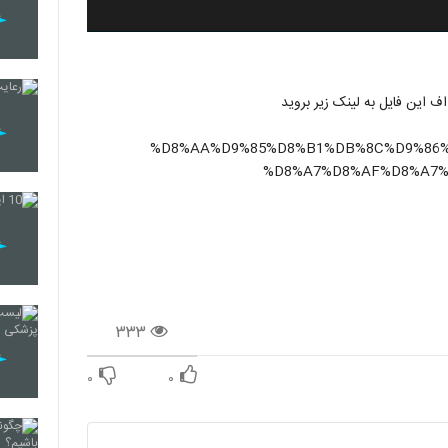
 این فایل به لینک زیر بروید
%D8%AA%D9%85%D8%B1%DB%8C%D9%86%
%D8%A7%D8%AF%D8%A7%
۳۳۳
۰
۰