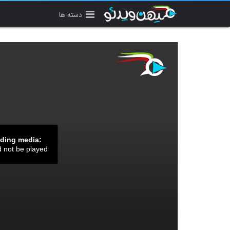
دسته ها
ading media:
d not be played