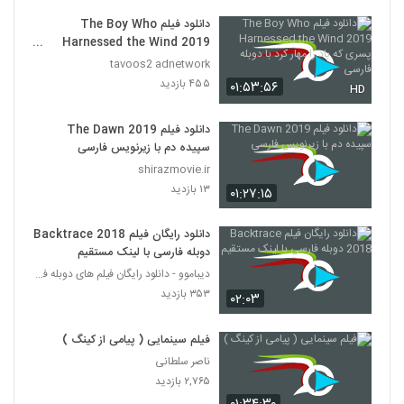
دانلود فیلم The Boy Who
Harnessed the Wind 2019
پسری که باد را مهار کرد با دوبله فارسی
tavoos2 adnetwork
۴۵۵ بازدید
۰۱:۵۳:۵۶
HD
دانلود فیلم The Dawn 2019
سپیده دم با زیرنویس فارسی
shirazmovie.ir
۱۳ بازدید
۰۱:۲۷:۱۵
دانلود رایگان فیلم Backtrace 2018
دوبله فارسی با لینک مستقیم
دیباموو - دانلود رایگان فیلم های دوبله فارسی
۳۵۳ بازدید
۰۲:۰۳
فیلم سینمایی ( پیامی از کینگ )
ناصر سلطانی
۲,۷۶۵ بازدید