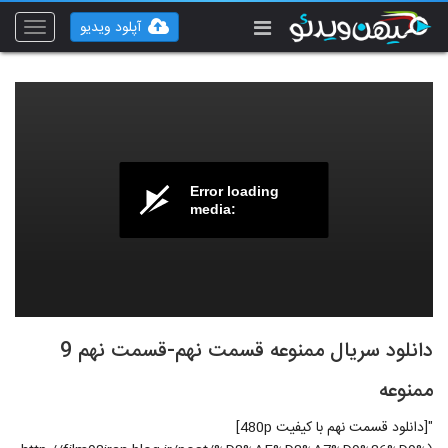
آپلود ویدیو
Toggle
vigation
Error loading
media:
دانلود سریال ممنوعه قسمت نهم-قسمت نهم 9
ممنوعه
"[دانلود قسمت نهم با کیفیت 480p]