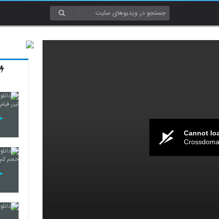
Cannot lo
Crossdomai