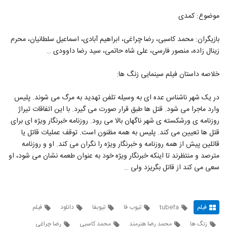
موضوع: کمدی
بازیگران: محمد کاسبی، رضا چراغی، ابراهیم آبادی، اسماعیل سلطانیان، محرم
زینال زاده، منصور فارسی، علی شاه حاتمی، سید رضا داوودی …
خلاصه داستان فیلم سینمایی زنگ ها:
در یک شهر ناشناس عده ای به وسیله تلفن تهدید به مرگ می شوند. پلیس
وارد ماجرا می شود. قتل ها طبق قرار صورت می گیرد. با این اتفاقات تیراژ
روزنامه ی ورشکسته ی شهر ناگهان بالا می رود. روزنامه خبرنگار ویژه ای برای
قتل ها تعیین می کند. پلیس به همه مظنون است. توقف عملیات قاتل یا
قاتلین پیش از همه روزنامه و خبرنگار ویژه را نگران می کند. او و روزنامه
مترصد و منتظرند تا اینکه خبرنگار ویژه خود به عنوان طعمه نشان می شود، او
سعی می کند از قاتل بگریزد ولی …
فیلم
tubefa
تیوب فا
تیوبفا
دانلود
فیلم
زنگ ها
محمد رضا هنرمند
محمد کاسبی
رضا چراغی