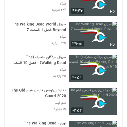
میلاد
۲۲۷ بازدید
۴۴:۳۲
HD
سریال The Walking Dead World
Beyond فصل 1 قسمت 7
میلاد
۲۷۵ بازدید
۳۹:۰۵
HD
سریال مردگان متحرک (The
Walking Dead) - فصل 10 قسمت
15 با زیرنویس
میلاد
۲۰۱ بازدید
۴۰:۵۹
دانلود زیرنویس فارسی فیلم The Old
Guard 2020
شهر فیلم
۱۵ بازدید
۰۲:۵۴
تریلر The Walking Dead -