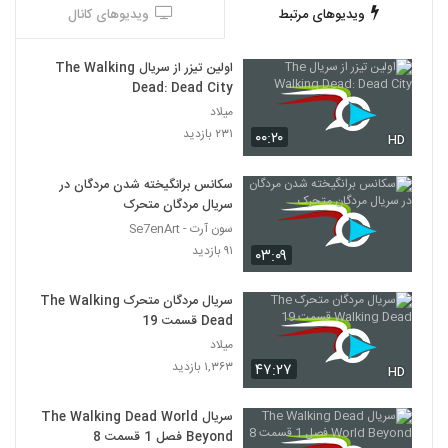
ویدیوهای مرتبط
ویدیوهای کانال
اولین تیزر از سریال The Walking
Dead: Dead City
میلاد
۲۳۱ بازدید
۰۰:۲۰
HD
سکانس برانگیخته شدن مردگان در
سریال مردگان متحرک
سون آرت - Se7enArt
۹۱ بازدید
۰۳:۰۹
سریال مردگان متحرک The Walking
Dead قسمت 19
میلاد
۱,۳۶۳ بازدید
۴۷:۲۷
HD
سریال The Walking Dead World
Beyond فصل 1 قسمت 8