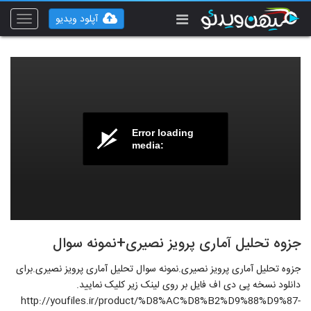
آپلود ویدیو
Toggle
vigation
Error loading
media:
جزوه تحلیل آماری پرویز نصیری+نمونه سوال
جزوه تحلیل آماری پرویز نصیری.نمونه سوال تحلیل آماری پرویز نصیری.برای
دانلود نسخه پی دی اف فایل بر روی لینک زیر کلیک نمایید.
http://youfiles.ir/product/%D8%AC%D8%B2%D9%88%D9%87-