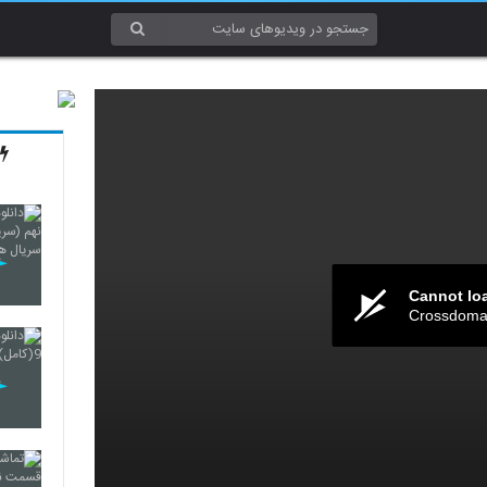
Cannot lo
Crossdomai