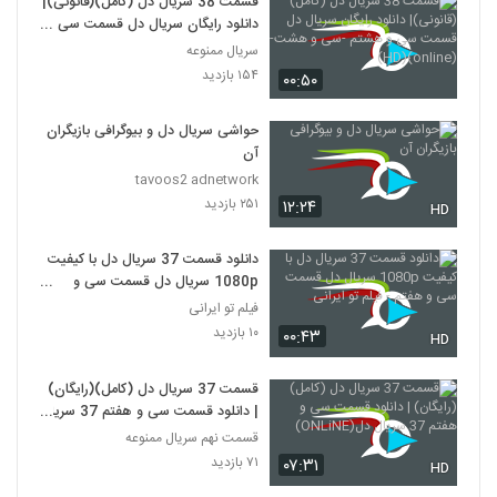
قسمت 38 سریال دل (کامل)(قانونی)|
دانلود رایگان سریال دل قسمت سی و
هشتم -سی و هشت-(online)(HD)
سریال ممنوعه
۱۵۴ بازدید
۰۰:۵۰
حواشی سریال دل و بیوگرافی بازیگران
آن
tavoos2 adnetwork
۲۵۱ بازدید
۱۲:۲۴
HD
دانلود قسمت 37 سریال دل با کیفیت
1080p سریال دل قسمت سی و
هفتم - فیلم تو ایرانی
فیلم تو ایرانی
۱۰ بازدید
۰۰:۴۳
HD
قسمت 37 سریال دل (کامل)(رایگان)
| دانلود قسمت سی و هفتم 37 سریال
دل(ONLiNE)
قسمت نهم سریال ممنوعه
۷۱ بازدید
۰۷:۳۱
HD