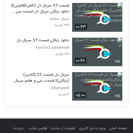
قسمت 37 سریال دل (کامل)(قانونی)|
دانلود رایگان سریال دل قسمت سی و
هفتم -سی و هفت-(online)(HD)
سریال ممنوعه
۱۳۸ بازدید
۰۰:۴۳
دانلود رایگان قسمت 37 سریال دل
tavoos2 adnetwork
۲۱۲ بازدید
۰۰:۴۲
HD
سریال دل قسمت 37 (آنلاین)
(رایگان)| قسمت سی و هفتم سریال
دل (فصل سوم)
jahangardi
۹ بازدید
۰۵:۰۰
HD
صفحه اصلی
ورود به پنل کاربری
عضویت در سایت
قوانین سایت
درباره ما