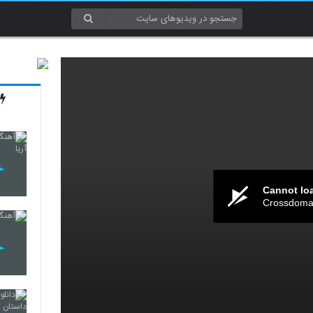
Cannot lo
Crossdomai