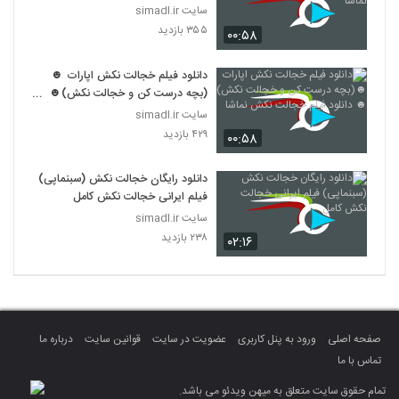
سایت simadl.ir
۳۵۵ بازدید
۰۰:۵۸
دانلود فیلم خجالت نکش اپارات ☻
(بچه درست کن و خجالت نکش)☻
دانلود فیلم خجالت نکش نماشا
سایت simadl.ir
۴۲۹ بازدید
۰۰:۵۸
دانلود رایگان خجالت نکش (سبنماپی)
فیلم ایرانی خجالت نکش کامل
سایت simadl.ir
۲۳۸ بازدید
۰۲:۱۶
صفحه اصلی
ورود به پنل کاربری
عضویت در سایت
قوانین سایت
درباره ما
تماس با ما
تمام حقوق سایت متعلق به میهن ویدئو می باشد.