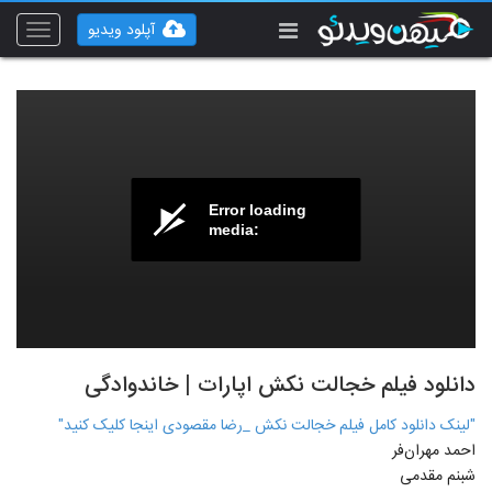
آپلود ویدیو
Toggle
vigation
Error loading
media:
دانلود فیلم خجالت نکش اپارات | خاندوادگی
"لینک دانلود کامل فیلم خجالت نکش _رضا مقصودی اینجا کلیک کنید"
احمد مهران‌فر
شبنم مقدمی