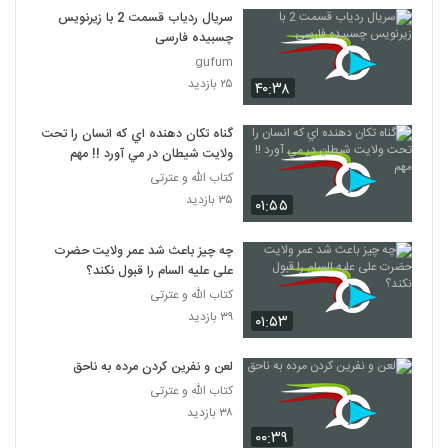
سریال ردیاب قسمت 2 با زیرنویس
چسبیده فارسی
gufum
۲۵ بازدید
۴۰:۳۸
گناه تکان دهنده اي که انسان را تحت
ولايت شيطان در مي آورد !! مهم
کتاب الله و عترتی
۳۵ بازدید
۰۱:۵۵
چه چیز باعث شد عمر ولایت حضرت
علی علیه السام را قبول نکند؟
کتاب الله و عترتی
۳۹ بازدید
۰۱:۵۳
لعن و نفرين کردن مرده به ناحق
کتاب الله و عترتی
۳۸ بازدید
۰۰:۳۹