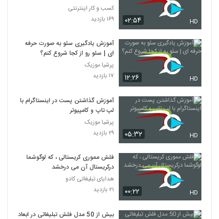
کسب و کار اینترنتی
۱۶۹ بازدید
۰۲:۵۴
HD
آموزش یادگیری سئو به صورت حرفه
ای | سئو رو از کجا شروع کنم؟
پرشیا موزیک
۱۷ بازدید
۱۲:۲۶
HD
آموزش گذاشتن پست در اینستاگرام با
لپ تاپ و کامپیوتر
پرشیا موزیک
۲۹ بازدید
۰۵:۳۲
HD
فلش مموری کریستالی ، که لوگوشما
درکریستال آن می درخشد
هدایای تبلیغاتی کادو
۲۱ بازدید
۰۰:۲۲
HD
بیش از 50 مدل فلش تبلیغاتی در ابعاد