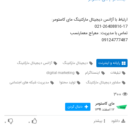
ارتباط با آژانس دیجیتال مارکتینگ مای کاستومر:
021-26408816-17
تماس با مدیریت: معراج معمارنسب
09124777487
رایانه و اینترنت
دیجیتال مارکتینگ
آژانس دیجیتال مارکتینگ
تبلیغات
اینستاگرام
digital marketing
مشاور دیجیتال مارکتینگ
تولید محتوا
مدیریت شبکه های اجتماعی
۳۰۰
مای کاستومر
دنبال کردن
۱۲ اسفند ۱۳۹۹
دانلود
بیشتر
۰
۰