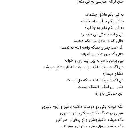
متن ترانه امیرعلی به کی بگم :
614
۱,۴۵۷ بازدید
به کی بگم عاشق چشماتم
محسن چاوشی - موزیک ویدئو زیبا شرمساری
به کی بگم خیلی خاطرخواتم
- انتخابات 96 - آهنگ جدید محسن چاوشی
615
به کی بگم دلم یه جا گیره
۸۵۳ بازدید
دل و احساسش بی تقصیره
محسن چاوشی - در آستانه پیری (موزیک)
حالی که داره دل من یکم عجیبه
۱,۰۴۹ بازدید
اگه خب چیزی نمیگه واسه اینه که نجیبه
616
حالی که بین عشق و التهابه
بین بودن و سرابه بین بیداری و خوابه
محسن چاووشی ترانه ای برای خوزستان خواند
دل اگه دیوونه نباشه دل نمیشه انتظار عشق همیشه
و ممنوع الکار شد (آهنگ جدید)
617
۸۵۳ بازدید
عاشقو میسازه
دل اگه دیوونه نباشه سنگه دل نیست
آهنگ جدید محسن چاوشی با نام باز آمدم
عشق بی انتظار قشنگ نیست
"آهنگ جدید محسن چاوشی"
این خودش پروازه
618
۱,۳۹۷ بازدید
مگه میشه یکی رو دوست داشته باشی و آروم بگیری
Mohsen Chavoshi - Khouzestan NEW
محسن چاوشی خوزستان (محسن چاوشی)
هرچی بهت بگه نگاش میکنی از رو نمیری
619
۱,۰۳۰ بازدید
مگه میشه عاشق باشی و تو بیخیالی سر کنی
مگه میشه عاشق باشی و تنهایی سفر کنی