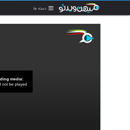
دسته ها
ading media:
d not be played