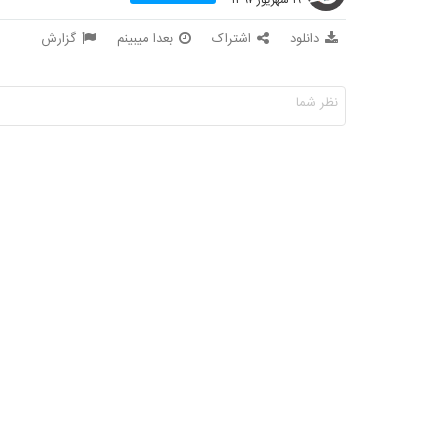
دانلود
اشتراک
بعدا میبینم
گزارش