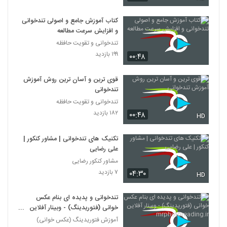
027035 - تندخوانی سری چهارم
۳۹۰ بازدید
35
کتاب آموزش جامع و اصولی تندخوانی
و افزایش سرعت مطالعه
تندخوانی و تقویت حافظه
027036 - تندخوانی سری چهارم
۱۹۹ بازدید
۴۱۶ بازدید
۰۰:۴۸
36
قوی ترین و آسان ترین روش آموزش
027037 - تندخوانی سری چهارم
تندخوانی
۳۹۲ بازدید
37
تندخوانی و تقویت حافظه
۱۸۲ بازدید
۰۰:۴۸
HD
027038 - تندخوانی سری چهارم
۴۰۰ بازدید
تکنیک های تندخوانی | مشاور کنکور |
38
علی رضایی
مشاور کنکور رضایی
027039 - تندخوانی سری چهارم
۷ بازدید
۰۴:۳۰
HD
۳۷۵ بازدید
39
تندخوانی و پدیده ای بنام عکس
027040 - تندخوانی سری چهارم
خوانی (فتوریدینگ) - وبینار آفلاین
۴۰۳ بازدید
mrphotoreading.ir
آموزش فتوریدینگ (عکس خوانی)
40