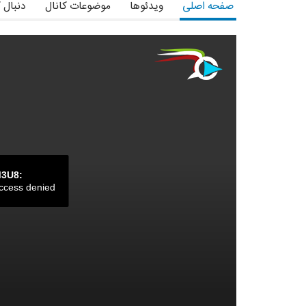
صفحه اصلی
ویدئوها
موضوعات کانال
دنبال 
M3U8:
ccess denied