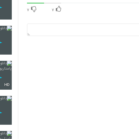
۷
۷
HD