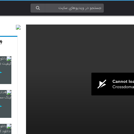
Cannot lo
Crossdomai