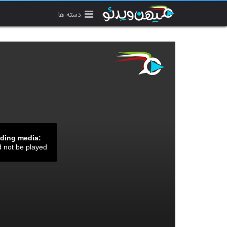
دسته ها
ading media:
d not be played