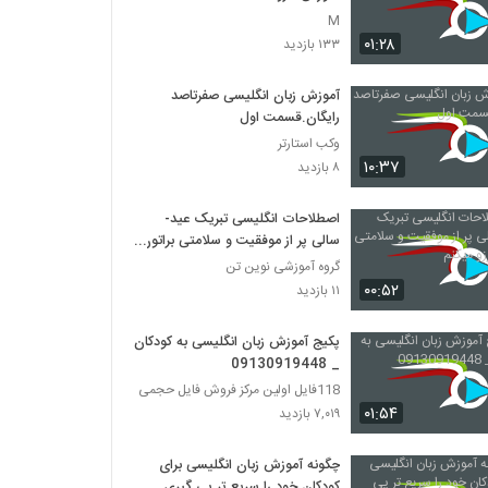
M
۰۱:۲۸
۱۳۳ بازدید
آموزش زبان انگلیسی صفرتاصد
رایگان.قسمت اول
وکب استارتر
۱۰:۳۷
۸ بازدید
اصطلاحات انگلیسی تبریک عید-
سالی پر از موفقیت و سلامتی براتون
آرزو میکنم
گروه آموزشی نوین تن
۰۰:۵۲
۱۱ بازدید
پکیج آموزش زبان انگلیسی به کودکان
_ 09130919448
118فایل اولین مرکز فروش فایل حجمی
۰۱:۵۴
۷,۰۱۹ بازدید
چگونه آموزش زبان انگلیسی برای
کودکان خود را سریع تر پی گیری