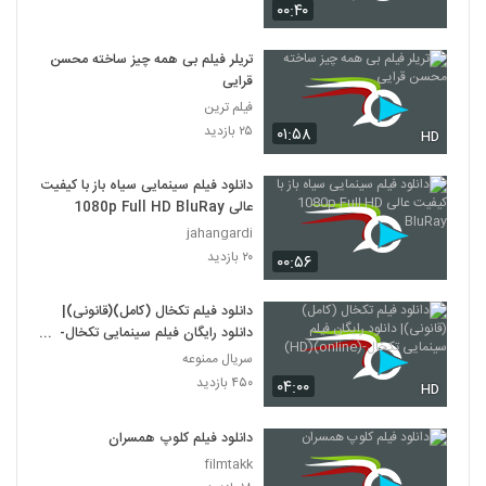
۰۰:۴۰
دانلود فیلم وروجک ها با لینک مستقیم و
کیفیت عالی
تریلر فیلم بی همه چیز ساخته محسن
19
۲,۰۳۵ بازدید
قرایی
فیلم ترین
فیلم ایرانی من کارگرم
۲۵ بازدید
۰۱:۵۸
HD
۲,۱۲۳ بازدید
20
دانلود فیلم سینمایی سیاه باز با کیفیت
عالی 1080p Full HD BluRay
دانلود فیلم سینمایی بیتابی بیتا
jahangardi
۱,۳۲۶ بازدید
21
۲۰ بازدید
۰۰:۵۶
دانلود فیلم اطراف آرامش با کیفیت عالی
دانلود فیلم تکخال (کامل)(قانونی)|
۴۶۳ بازدید
22
دانلود رایگان فیلم سینمایی تکخال-
(online)(HD)
سریال ممنوعه
۴۵۰ بازدید
دانلود فیلم بغض با کیفیت عالی
۰۴:۰۰
HD
۱,۵۰۱ بازدید
23
دانلود فیلم کلوپ همسران
filmtakk
دانلود فیلم قصه پریا به کارگردانی فریدون