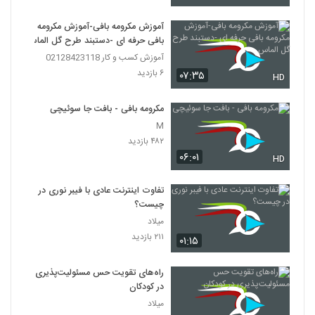
آموزش مکرومه بافی-آموزش مکرومه
بافی حرفه ای -دستبند طرح گل الماس
آموزش کسب و کار 02128423118
۶ بازدید
۰۷:۳۵
HD
مکرومه بافی - بافت جا سوئیچی
M
۴۸۲ بازدید
۰۶:۰۱
HD
تفاوت اینترنت عادی با فیبر نوری در
چیست؟
میلاد
۲۱۱ بازدید
۰۱:۱۵
راه‌های تقویت حس مسئولیت‌پذیری
در کودکان
میلاد