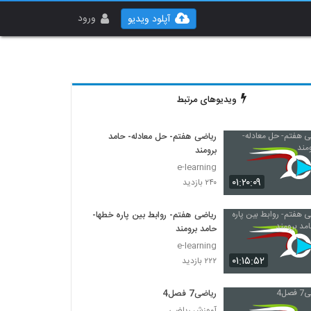
ورود
آپلود ویدیو
ویدیوهای مرتبط
ریاضی هفتم- حل معادله- حامد
برومند
e-learning
۰۱:۲۰:۰۹
۲۴۰ بازدید
ریاضی هفتم- روابط بین پاره خطها-
حامد برومند
e-learning
۰۱:۱۵:۵۲
۲۲۲ بازدید
ریاضی7 فصل4
آموزش ریاضی