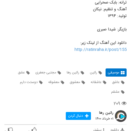
ترانه: بابک صحرایی
آهنگ و تنظیم: نیکان
تولید: ۱۳۹۴
بازیگر: شیدا صبری
دانلود این آهنگ از لینک زیر:
http://ratinraha.ir/post/155
موسیقی
راتین
راتین رها
مجتبی جعفری
عشق
عاشق
عاشقانه
معشوق
معشوقه
دوستت دارم
عشقم
۲۰۹
راتین رها
دنبال کردن
۰۱ خرداد ۱۴۰۰
دانلود
بیشتر