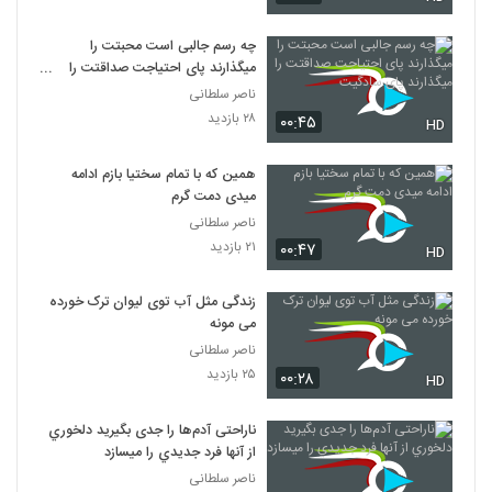
چه رسم جالبی است محبتت را
میگذارند پای احتیاجت صداقتت را
میگذارند پای سادگیت
ناصر سلطانی
۲۸ بازدید
۰۰:۴۵
HD
همین که با تمام سختیا بازم ادامه
میدی دمت گرم
ناصر سلطانی
۲۱ بازدید
۰۰:۴۷
HD
زندگی مثل آب توی ليوان ترک خورده
می مونه
ناصر سلطانی
۲۵ بازدید
۰۰:۲۸
HD
ناراحتی آدم‌ها را جدی بگيريد دلخوري
از آنها فرد جديدي را ميسازد
ناصر سلطانی