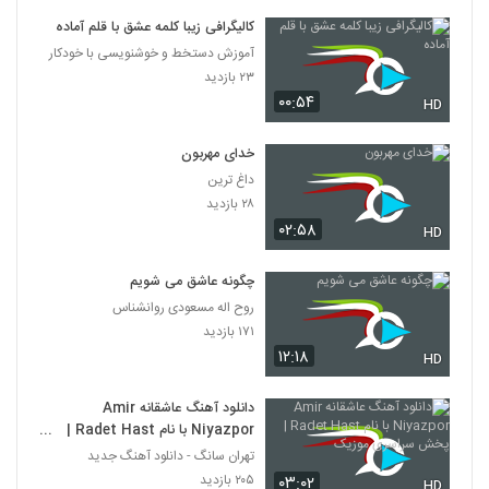
کالیگرافی زیبا کلمه عشق با قلم آماده
آموزش دستخط و خوشنویسی با خودکار
۲۳ بازدید
۰۰:۵۴
HD
خدای مهربون
داغ ترین
۲۸ بازدید
۰۲:۵۸
HD
چگونه عاشق می شویم
روح اله مسعودی روانشناس
۱۷۱ بازدید
۱۲:۱۸
HD
دانلود آهنگ عاشقانه Amir
Niyazpor با نام Radet Hast |
پخش سراسری موزیک
تهران سانگ - دانلود آهنگ جدید
۲۰۵ بازدید
۰۳:۰۲
HD