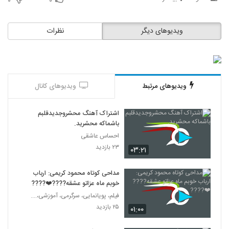
۰
۰
ویدیوهای دیگر
نظرات
ویدیوهای مرتبط
ویدیوهای کانال
اشتراک آهنگ محشروجدیدقلبم
باشماکه محشرید.
احساس عاشقی
۲۳ بازدید
۰۳:۲۱
مداحی کوتاه محمود کریمی: ارباب
خوبم ماه عزاتو عشقه????❤️????
فیلم، پویانمایی، سرگرمی، آموزشی،....
۲۵ بازدید
۰۱:۰۰