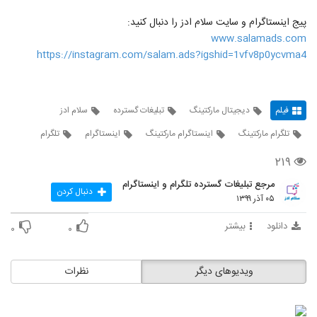
پیج اینستاگرام و سایت سلام ادز را دنبال کنید:
www.salamads.com
https://instagram.com/salam.ads?igshid=1vfv8p0ycvma4
فیلم
دیجیتال مارکتینگ
تبلیغات گسترده
سلام ادز
تلگرام مارکتینگ
اینستاگرام مارکتینگ
اینستاگرام
تلگرام
۲۱۹
مرجع تبلیغات گسترده تلگرام و اینستاگرام
دنبال کردن
۰۵ آذر ۱۳۹۹
دانلود
بیشتر
۰
۰
ویدیوهای دیگر
نظرات