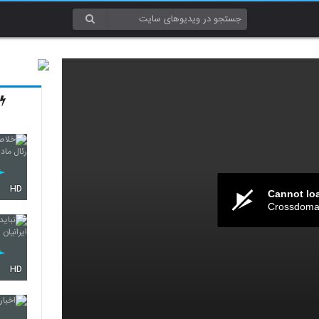
HD
Cannot lo
Crossdomai
HD