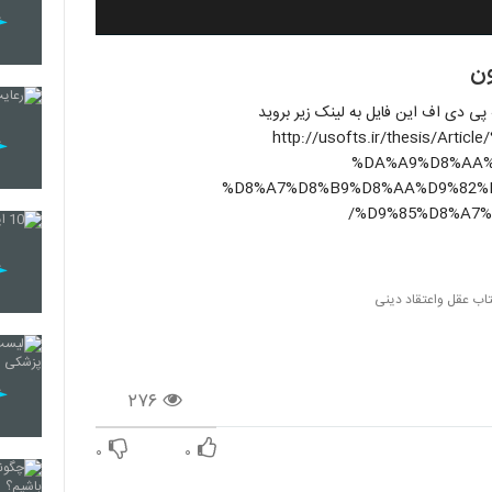
ون
 پی دی اف این فایل به لینک زیر بروید
http://usofts.ir/thesis/A
%DA%A9%D8%AA%
%D8%A7%D8%B9%D8%AA%D9%82%
%D9%85%D8%A7%
کتاب عقل واعتقاد دینی
۲۷۶
۰
۰