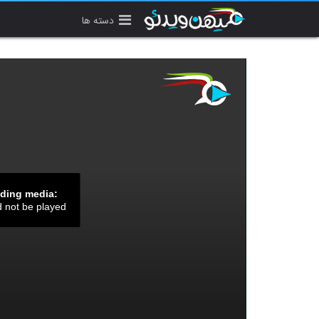
دسته ها
ading media:
d not be played