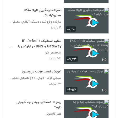
صفرتاصدیادگیری کاربادستگاه
هیدروگرافیک
سازنده وفروشنده دستگاه آبکاری مخملپاش هیدروگرافیک
۱۹ بازدید
۰۰:۲۰
تنظیم استاتیک IP، Default
Gateway و DNS در لینوکس با
ifconfig
متخصص شو
۱۵۱ بازدید
۰۵:۲۳
HD
آموزش نصب فونت در ویندوز
سیجی کوک - دنیای CG و هنرهای دیجیتال
۲۰۰ بازدید
۰۶:۵۲
HD
ریموت دسکتاپ چیه و چه کاربردی
داره؟
عصر کامپیوتر