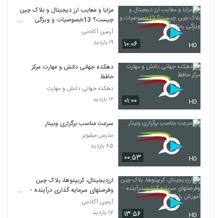
مزایا و معایب ارز دیجیتال و بلاک چین
چیست؟ 13خصوصیات و ویژگی
رمزارزها
آرمین آکادمی
۱۹ بازدید
۱۰:۰۶
HD
دهکده جهانی دانش و مهارت مرکز
حافظ
دهکده جهانی دانش و مهارت
۱۲ بازدید
۰۱:۰۰
HD
سرعت مناسب برگزاری وبینار
مدرس میلیونر
۸۵ بازدید
۰۰:۵۳
HD
ارزدیجیتال، کریپتوها، بلاک چین
وفرصتهای سرمایه گذاری درآینده -
آموزش رایگان
آرمین آکادمی
۱۷ بازدید
۱۳:۵۶
HD