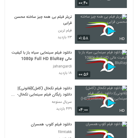
۰۰:۴۰
دانلود فیلم وروجک ها با لینک مستقیم و
کیفیت عالی
تریلر فیلم بی همه چیز ساخته محسن
19
۲,۰۳۵ بازدید
قرایی
فیلم ترین
فیلم ایرانی من کارگرم
۲۳ بازدید
۰۱:۵۸
HD
۲,۱۲۳ بازدید
20
دانلود فیلم سینمایی سیاه باز با کیفیت
عالی 1080p Full HD BluRay
دانلود فیلم سینمایی بیتابی بیتا
jahangardi
۱,۳۲۶ بازدید
21
۱۸ بازدید
۰۰:۵۶
دانلود فیلم اطراف آرامش با کیفیت عالی
دانلود فیلم تکخال (کامل)(قانونی)|
۴۶۳ بازدید
22
دانلود رایگان فیلم سینمایی تکخال-
(online)(HD)
سریال ممنوعه
۴۴۹ بازدید
دانلود فیلم بغض با کیفیت عالی
۰۴:۰۰
HD
۱,۵۰۱ بازدید
23
دانلود فیلم کلوپ همسران
filmtakk
دانلود فیلم قصه پریا به کارگردانی فریدون