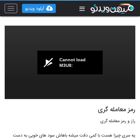
آپلود ویدیو
Toggle
vigation
Cannot load
M3U8:
رمز معامله گری
راز و رمز معامله گری
️یه سری چیزا هست با کمی دقت میشه باهاش سود های خوبی به دست