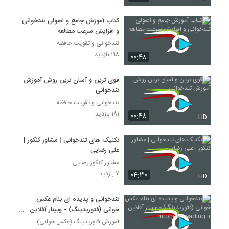
027023 - تندخوانی سری چهارم
۴۰۰ بازدید
23
کتاب آموزش جامع و اصولی تندخوانی
و افزایش سرعت مطالعه
تندخوانی و تقویت حافظه
027024 - تندخوانی سری چهارم
۱۹۸ بازدید
۳۷۰ بازدید
۰۰:۴۸
24
قوی ترین و آسان ترین روش آموزش
027025 - تندخوانی سری چهارم
تندخوانی
۳۶۳ بازدید
25
تندخوانی و تقویت حافظه
۱۸۱ بازدید
۰۰:۴۸
HD
027026 - تندخوانی سری چهارم
۴۰۰ بازدید
تکنیک های تندخوانی | مشاور کنکور |
26
علی رضایی
مشاور کنکور رضایی
027027 - تندخوانی سری چهارم
۷ بازدید
۰۴:۳۰
HD
۴۴۱ بازدید
27
تندخوانی و پدیده ای بنام عکس
027028 - تندخوانی سری چهارم
خوانی (فتوریدینگ) - وبینار آفلاین
۴۲۷ بازدید
mrphotoreading.ir
آموزش فتوریدینگ (عکس خوانی)
28