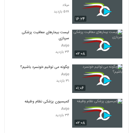
۵۷۸ بازدید
54
میلاد
۵۲۸ بازدید
۱۶:۲۴
030055 - نظریه دانش
۴۸۵ بازدید
55
لیست بیمارهای معافیت پزشکی
سربازی
030056 - تناقض ادراک
Avije
۵۷۰ بازدید
56
۳۴ بازدید
۰۲:۰۸
030057 - تناقض ادراک
چگونه می توانیم خونسرد باشیم؟
۴۹۰ بازدید
Avije
57
۳۱ بازدید
۰۱:۰۶
030058 - فلسفه زبان
۵۴۵ بازدید
58
کمیسیون پزشکی نظام وظیفه
Avije
030059 - فلسفه زبان
۳۴ بازدید
۵۴۷ بازدید
۰۲:۰۸
59