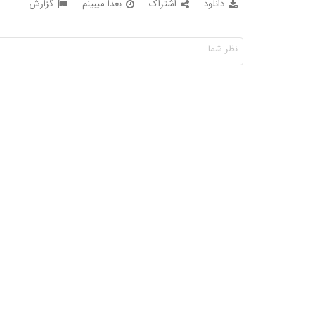
دانلود
اشتراک
بعدا میبینم
گزارش