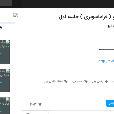
ع ( فراماسونری ) جلسه اول
 اول
--------------
http://24
ر
رائفی پور
سخنرانی
استاد رائفی پور
کردن
۴۰۳