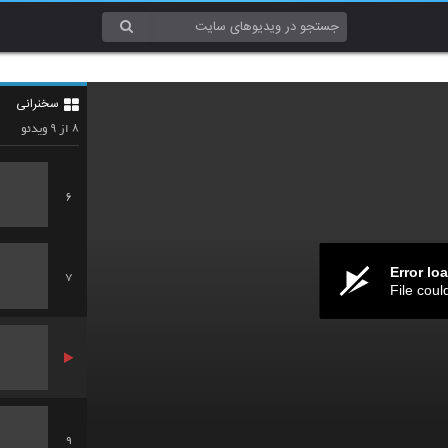
4
سخنرانی
5
۹
۸
از
ویدئو
6
Error lo
7
File coul
9