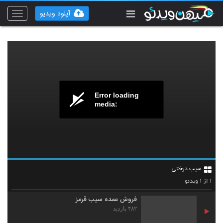
آپلود ویدیو
Toggle
vigation
Error loading
media:
سیب درختی
۱
۱
از
ویدئو
فروش عمده سیب قرمز
۴۸۲ بازدید