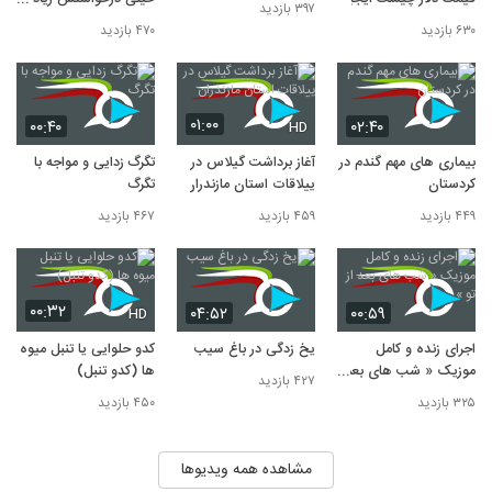
۳۹۷ بازدید
بود
۶۳۰ بازدید
۴۷۰ بازدید
۰۱:۰۰
۰۰:۴۰
۰۲:۴۰
HD
بیماری های مهم گندم در
آغاز برداشت گیلاس در
تگرگ زدایی و مواجه با
کردستان
ییلاقات استان مازندران
تگرگ
۴۴۹ بازدید
۴۵۹ بازدید
۴۶۷ بازدید
۰۰:۳۲
۰۴:۵۲
۰۰:۵۹
HD
اجرای زنده و کامل
یخ زدگی در باغ سیب
کدو حلوایی یا تنبل میوه
موزیک « شب های بعد
ها (کدو تنبل)
۴۲۷ بازدید
از تو »
۳۲۵ بازدید
۴۵۰ بازدید
مشاهده همه ویدیوها