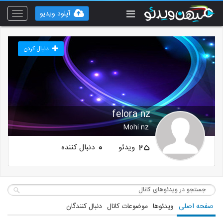
آپلود ویدیو
Toggle
vigation
دنبال کردن
felora nz
Mohi nz
ویدئو
دنبال کننده
0
25
صفحه اصلی
ویدئوها
موضوعات کانال
دنبال کنندگان