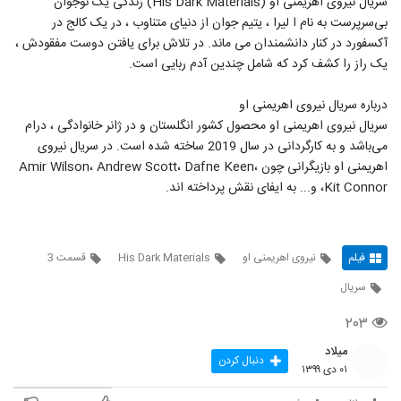
سریال نیروی اهریمنی او (His Dark Materials) زندگی یک نوجوان
بی‌سرپرست به نام ا لیرا ، یتیم جوان از دنیای متناوب ، در یک کالج در
آکسفورد در کنار دانشمندان می ماند. در تلاش برای یافتن دوست مفقودش ،
یک راز را کشف کرد که شامل چندین آدم ربایی است.
درباره سریال نیروی اهریمنی او
سریال نیروی اهریمنی او محصول کشور انگلستان و در ژانر خانوادگی ، درام
می‌باشد و به کارگردانی در سال 2019 ساخته شده است. در سریال نیروی
اهریمنی او بازیگرانی چون Amir Wilson، Andrew Scott، Dafne Keen،
Kit Connor، و... به ایفای نقش پرداخته اند.
فیلم
نیروی اهریمنی او
His Dark Materials
قسمت 3
سریال
۲۰۳
میلاد
دنبال کردن
۰۱ دی ۱۳۹۹