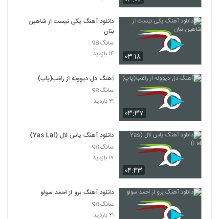
۵۱۲ بازدید
2132
دانلود آهنگ یکی نیست از شاهین
بنان
دانلود آهنگ اپیکور باند بالاتر
۴۹۰ بازدید
سانگ 98
2133
۱۴ بازدید
۰۳:۱۸
آهنگ لوطفن بو دفعه گئتمه از مسعود
جودت(پاپ)
آهنگ دل دیوونه از راغب(پاپ)
2134
۳۰۷ بازدید
سانگ 98
۲۱ بازدید
دانلود آهنگ نمیخوام باور کنم از رضا اسلامی
۰۳:۳۷
۲۸۲ بازدید
2135
دانلود آهنگ یاس لال (Yas Lal)
سانگ 98
دانلود آهنگ جدید و زیبای ئاسو با نام کافه ی
خاطرات
۱۷ بازدید
2136
۳۰۱ بازدید
۰۴:۴۳
دانلود آهنگ مهدی احمدوند من و تو (رمیکس
دانلود آهنگ برو از احمد سولو
2)
2137
سانگ 98
۱,۴۰۳ بازدید
۲۱ بازدید