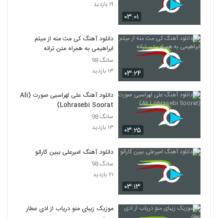
۱۹ بازدید
۰۳:۰۱
دانلود آهنگ حسام دلفانی خواب (Hesam
Delfani Khab)
2144
۳۳۴ بازدید
دانلود آهنگ کی مث منه از میثم
ابراهیمی به همراه متن ترانه
آهنگ سعید کشاورز بنام ایده آل
سانگ 98
۳۸۴ بازدید
۱۳ بازدید
۰۳:۲۴
2145
دانلود آهنگ علی لهراسبی صورت (Ali
دانلود آهنگ دامون نوردین دیوانه شو
Lohrasebi Soorat)
۴۰۲ بازدید
2146
سانگ 98
۱۳ بازدید
۰۳:۲۵
دانلود آهنگ حمید مدنی آخرین حیله تو
۳۸۳ بازدید
2147
دانلود آهنگ امیرعلی ببین کاراتو
سانگ 98
دانلود آهنگ جدید و زیبای نوید ترکان با نام
۲۱ بازدید
سئوگیلیم
۰۳:۱۳
2148
۳۵۱ بازدید
موزیک زیبای منو دریاب از ادی عطار
دانلود آهنگ عاشقت شدم از کیان (I)