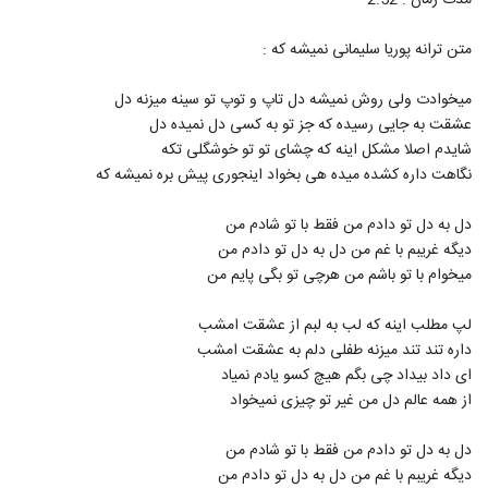
مدت زمان : 2:52
2115
متن ترانه پوریا سلیمانی نمیشه که :
Shahram Rajabi Borje Khali
۲۶۰ بازدید
2116
میخوادت ولی روش نمیشه دل تاپ و توپ تو سینه میزنه دل
عشقت به جایی رسیده که جز تو به کسی دل نمیده دل
شایدم اصلا مشکل اینه که چشای تو تو خوشگلی تکه
دانلود آهنگ تنهام نذار از شهرام ستاری به
همراه متن ترانه
نگاهت داره کشده میده هی بخواد اینجوری پیش بره نمیشه که
2117
۲۶۹ بازدید
دل به دل تو دادم من فقط با تو شادم من
دانلود آهنگ شهرام شرقی آینده چه خواهد شد
دیگه غریبم با غم من دل به دل تو دادم من
(Shahram Sharghi Ayande Che
2118
Khaahad Shod)
میخوام با تو باشم من هرچی تو بگی پایم من
۲۶۶ بازدید
لپ مطلب اینه که لب به لبم از عشقت امشب
دانلود آهنگ شهرام زندی تو برگشتی
(Shahram Zandi To Bargashti)
داره تند تند میزنه طفلی دلم به عشقت امشب
2119
۳۴۱ بازدید
ای داد بیداد چی بگم هیچ کسو یادم نمیاد
از همه عالم دل من غیر تو چیزی نمیخواد
دانلود آهنگ جدید و زیبای شهروز اجمالی با نام
زنگ زنگ
2120
دل به دل تو دادم من فقط با تو شادم من
۴۷۱ بازدید
دیگه غریبم با غم من دل به دل تو دادم من