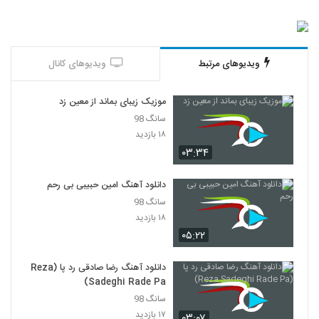
دانلود آهنگ بهزاد لیتو خدا شکر
۲,۱۵۸ بازدید
2127
ویدیوهای مرتبط
ویدیوهای کانال
تی ام بکس آهنگ رسممونه
۹۶۴ بازدید
موزیک زیبای بماند از معین زد
2128
سانگ 98
۱۸ بازدید
موزیک زیبای فقط واسه من از خشایار اس آر
۰۳:۳۴
۳۵۴ بازدید
2129
دانلود آهنگ امین حبیبی بی رحم
دانلود آهنگ جدید و زیبای مشتاق (I) با نام
سانگ 98
جوونی
2130
۱۸ بازدید
۴۱۸ بازدید
۰۵:۲۲
آهنگ پروفشنال از سپهر خلسه(رپ)
۸۸۳ بازدید
دانلود آهنگ رضا صادقی رد پا (Reza
2131
Sadeghi Rade Pa)
سانگ 98
ادی عطار آهنگ منو دوست داری
۱۷ بازدید
۰۳:۰۷