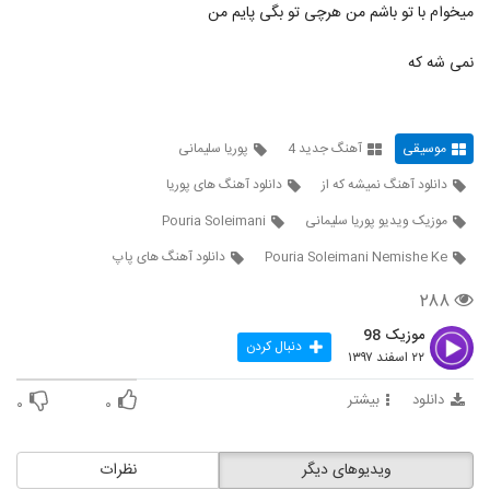
آهنگ سیاوش پالاهنگ بنام بارون
میخوام با تو باشم من هرچی تو بگی پایم من
۵۲۲ بازدید
2121
نمی شه که
دانلود آهنگ جذابی از بهرام بهرامی
۳۰۶ بازدید
2122
موسیقی
آهنگ جدید 4
پوریا سلیمانی
دانلود آهنگ نیما جانی پای ثابت (Nima Jani
دانلود آهنگ نمیشه که از
دانلود آهنگ های پوریا
Paye Sabet)
2123
موزیک ویدیو پوریا سلیمانی
Pouria Soleimani
۳۳۶ بازدید
Pouria Soleimani Nemishe Ke
دانلود آهنگ های پاپ
دانلود آهنگ شباهنگ (جدید) ریسک
۳۷۹ بازدید
۲۸۸
2124
موزیک 98
دنبال کردن
آهنگ فصل پنجم از حمید ترابی(پاپ)
۲۲ اسفند ۱۳۹۷
۲۵۶ بازدید
2125
دانلود
بیشتر
۰
۰
هومن شاهی آهنگ بی تو
۴۲۱ بازدید
ویدیوهای دیگر
نظرات
2126