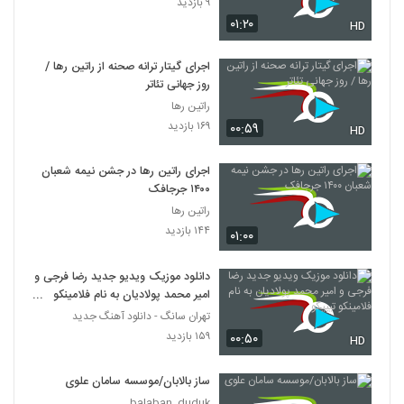
۹ بازدید
۰۱:۲۰
HD
اجرای گیتار ترانه صحنه از راتین رها /
روز جهانی تئاتر
راتین رها
۱۶۹ بازدید
۰۰:۵۹
HD
اجرای راتین رها در جشن نیمه شعبان
۱۴۰۰ جرجافک
راتین رها
۱۴۴ بازدید
۰۱:۰۰
دانلود موزیک ویدیو جدید رضا فرجی و
امیر محمد پولادیان به نام فلامینکو
تیپیکو
تهران سانگ - دانلود آهنگ جدید
۱۵۹ بازدید
۰۰:۵۰
HD
ساز بالابان/موسسه سامان علوی
balaban_duduk