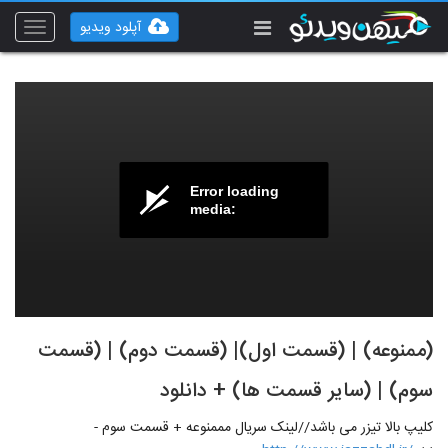
آپلود ویدیو
Toggle
vigation
Error loading
media:
(ممنوعه) | (قسمت اول)‌| (قسمت دوم) | (‌قسمت
سوم) | (سایر قسمت ها) + دانلود
کلیپ بالا تیزر می باشد//لینک سریال مممنوعه + قسمت سوم -