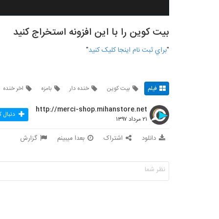
بیت کوین را با این افزونه استخراج کنید
"
براي ثبت نام اينجا کليک کنيد
"
فیلم
بیت کوین
خنده دار
بامزه
اخر خنده
http://merci-shop.mihanstore.net
دنبال ک
۲۱ مرداد ۱۳۹۷
دانلود
اشتراک
بعدا میبینم
گزارش