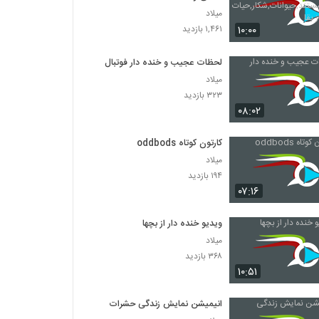
کودکان,مستند,حیوانات,شکار,حیات
میلاد
وحش,راز بقا
۱۰:۰۰
۱,۴۶۱ بازدید
لحظات عجیب و خنده دار فوتبال
میلاد
۳۲۳ بازدید
۰۸:۰۲
کارتون کوتاه oddbods
میلاد
۱۹۴ بازدید
۰۷:۱۶
ویدیو خنده دار از بچها
میلاد
۳۶۸ بازدید
۱۰:۵۱
انیمیشن نمایش زندگی حشرات