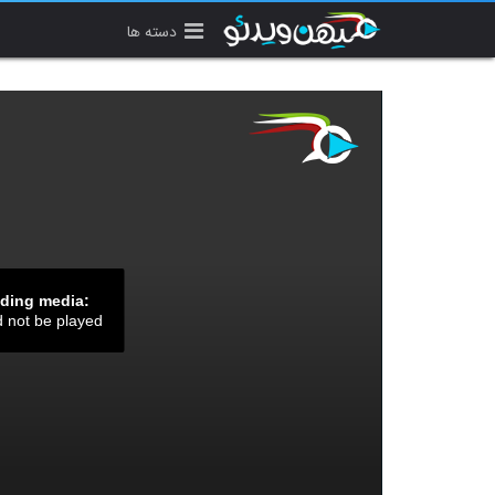
دسته ها
ading media:
d not be played