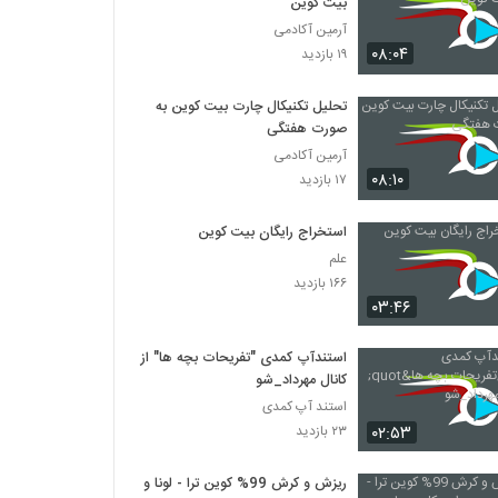
بیت کوین
آرمین آکادمی
۰۸:۰۴
۱۹ بازدید
تحلیل تکنیکال چارت بیت کوین به
صورت هفتگی
آرمین آکادمی
۰۸:۱۰
۱۷ بازدید
استخراج رایگان بیت کوین
علم
۱۶۶ بازدید
۰۳:۴۶
استندآپ کمدی "تفریحات بچه ها" از
کانال مهرداد_شو
استند آپ کمدی
۰۲:۵۳
۲۳ بازدید
ریزش و کرش 99% کوین ترا - لونا و