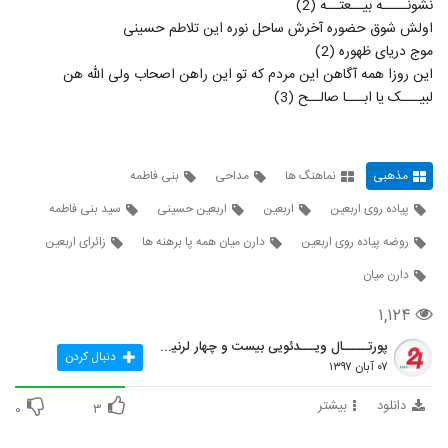
نشونــــه بیــعتــه (2)
اولش شوق حضوره آخرش ساحل نوره این تلاطم حسینی
موج دریای ظهوره (2)
این روزا همه آگاهن این مردم که تو این راهن اصحاب ولی الله هن
لبیـــک یا ابـــا صالــح (3)
مذهبی
نماهنگ ها
مداحی
بنی فاطمه
پیاده روی اربعین
اربعین
اربعین حسینی
سید بنی فاطمه
روضه پیاده روی اربعین
دارن میان همه پا برهنه ها
زائرای اربعین
دارن میان
۱,۱۲۴
پورتـــــال ویـــدئویی بیست و چهار لرنینگ
دنبال کردن
۰۷ آبان ۱۳۹۷
دانلود
بیشتر
۰
۳