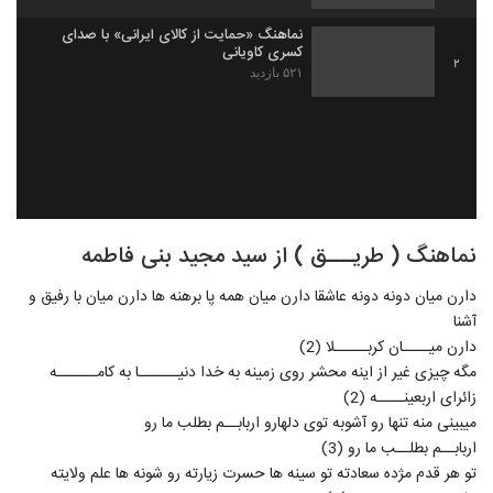
نماهنگ «حمایت از کالای ایرانی» با صدای
کسری کاویانی
2
۵۲۱ بازدید
نماهنگ ( طریـــق ) از سید مجید بنی فاطمه
دارن میان دونه دونه عاشقا دارن میان همه پا برهنه ها دارن میان با رفیق و
آشنا
دارن میــــان کربـــــلا (2)
مگه چیزی غیر از اینه محشر روی زمینه به خدا دنیــــــا به کامــــــه
زائرای اربعینــــه (2)
میبینی منه تنها رو آشوبه توی دلهارو اربابــم بطلب ما رو
اربابــم بطلــب ما رو (3)
تو هر قدم مژده سعادته تو سینه ها حسرت زیارته رو شونه ها علم ولایته