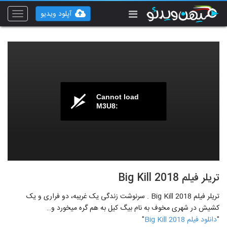
آپلود ویدیو
Toggle
vigation
Cannot load
M3U8:
تریلر فیلم Big Kill 2018
تریلر فیلم Big Kill 2018 . سرنوشت زندگی‎ یک غریبه، دو فراری و یک
کشیش در شهری مخوف به نام بیگ کیل به هم گره می‎خورد و…
"
دانلود فیلم Big Kill 2018
"