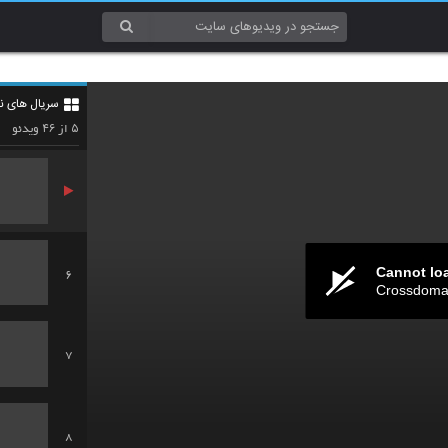
3
سریال های ن
4
۴۶
۵
از
ویدئو
Cannot lo
6
Crossdomai
7
8