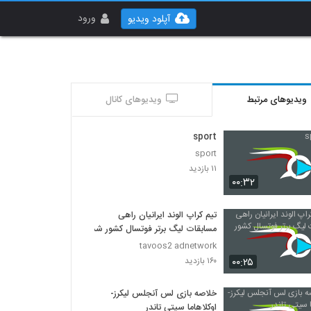
ورود
آپلود ویدیو
ویدیوهای مرتبط
ویدیوهای کانال
sport
sport
۱۱ بازدید
۰۰:۳۲
تیم کراپ الوند ایرانیان راهی
مسابقات لیگ برتر فوتسال کشور شد .
tavoos2 adnetwork
۰۰:۲۵
۱۶۰ بازدید
خلاصه بازی لس آنجلس لیکرز-
اوکلاهاما سیتی تاندر