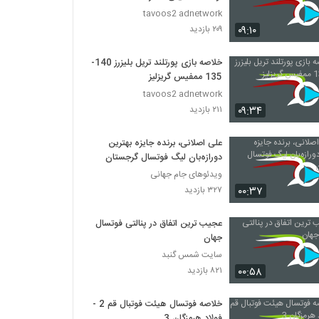
tavoos2 adnetwork
۰۹:۱۰
۲۰۹ بازدید
خلاصه بازی پورتلند تریل بلیزرز 140-
135 ممفیس گریزلیز
tavoos2 adnetwork
۰۹:۳۴
۲۱۱ بازدید
علی اصلانی، برنده جایزه بهترین
دورازه‌بان لیگ فوتسال گرجستان
ویدئوهای جام جهانی
۰۰:۳۷
۳۲۷ بازدید
عجیب ترین اتفاق در پنالتی فوتسال
جهان
سایت شمس گنبد
۰۰:۵۸
۸۲۱ بازدید
خلاصه فوتسال هیئت فوتبال قم 2 -
فولاد هرمزگان 3