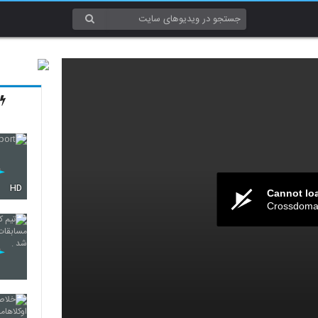
HD
Cannot lo
Crossdomai