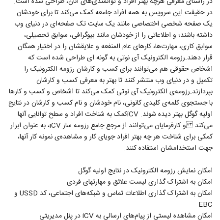
در راستای معرفی هرچه بهتر افراد و توانمندی‌های آنان، طراحی شده است.
در حقیقت این سرویس به همه افراد جامعه کمک می‌کند تا برای خودشان
یک صفحه شخصی اختصاصی مانند یک سایت تک صفحه‌ای در دنیای وب
داشته باشند؛ و اطلاعاتی را از خودشان مانند بیوگرافی، سوابق تحصیلی،
سوابق کاری، مهارت‌ها، کارهای عام المنفعه و علایقشان را در اختیار همگان
قرار دهند.رزومه الکترونیک آی نوتی به گونه ای طراحی شده است که
اشخاص حقوقی هم می‌توانند برای کسب و کارشان رزومه الکترونیک را
تکمیل و در دنیای وب منتشر کنند تا بهتر به معرفی کسب و کارشان
بپردازند.رزومه‌ی الکترونیک آی نوتی کمک می‌کند تا اشخاص و کسب و کارها
با جستجوی کلمه‌ی کلیدی کانونی، نام خودشان و نام کسب و کارشان در نتایج
اولیه گوگل بهتر دیده شوند. iCVکمک به شناخت افراد و سطح توانایی آنها
می‌کند و کارفرمایان می‌توانند از مرجع جامع رزومه ساز iCV، به عنوان ابزار
کمکی برای شناخت هر چه بهتر افراد جویای کار و مشاهده‌ی نمونه کار آنها،
جهت استخدامشان استفاده کنند.
امکان نمایش رزومه الکترونیک در نتایج اولیه گوگل
امکان به اشتراک گذاری لیست علائق و مهارتهای فردی
امکان به اشتراک گذاری اطلاعات تماس و شبکه‌های اجتماعی، کد USSD و
EBC
امکان مشاهده لیستی از پیام‌های ارسالی به iCV در پنل مدیریتی