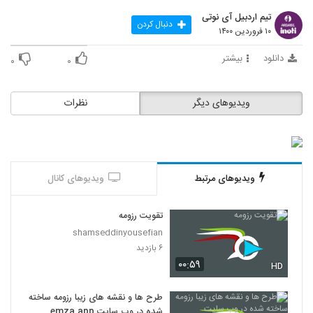
تیم اردبیل آی نوتی
دنبال کردن
۱۰ فروردین ۱۴۰۰
دانلود
بیشتر
۰
۰
ویدیوهای دیگر
نظرات
ویدیوهای مرتبط
ویدیوهای کانال
تقویت رزومه
shamseddinyousefian
۶ بازدید
۰۰:۵۹
HD
طرح ها و نقشه های زیبا رزومه ساخته
شده در وب سایت emza.app