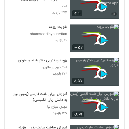
امضا
۲۷۴ بازدید
۰۲:۱۱
HD
تقویت رزومه
shamseddinyousefian
۶۰ بازدید
۰۰:۵۲
رزومه ویدئویی دکتر بنیامین خردور
استودیوی رساترین
۲۲۲ بازدید
۰۱:۵۷
آموزش ایران تلنت فارسی (بدون نیاز
به دانش زبان انگلیسی)
مهدی سیاح نیا
۵۲۰ بازدید
۰۸:۰۹
اموزش ساخت سایت بدون هزینه