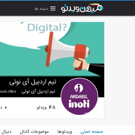
دسته ها
تیم اردبیل آی نوتی
تیم اردبیل آی نوتی
noti.r98.ir
ویدئو
دن
0
48
صفحه اصلی
ویدئوها
موضوعات کانال
دنبال 