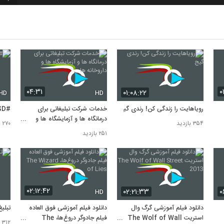
7
8
۰۴:۳۱
۰
۰۱:۰۸:۲۲
HD
HD
9
رویاهایت را زندگی کن! رندی گیج
خدمات شرکت تبلیغاتی برای
#USSD
درمانگاه ها و آزمایشگاه ها و
۳۵۴ بازدید
۲۷۰ بازدید
10
داروخانه ها
۲۵۱ بازدید
۰۲:۱۲:۴۲
۰۲:۲۱:۳۳
۰
HD
دانلود فیلم آموزشی گرگ وال
دانلود فیلم آموزشی فوق العاده
تبلی
استریت The Wolf of Wall
فیلم جادوگر دروغ‌ها، The
۳۱۲ بازدید