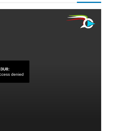
M3U8:
ccess denied