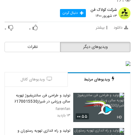
۲۶۱
شرکت کولاک فن
دنبال کردن
۰۳ شهریور ۱۴۰۰
دانلود
بیشتر
۰
۰
ویدیوهای دیگر
نظرات
ویدیوهای مرتبط
ویدیوهای کانال
تولید و طراحی فن سانتریفیوژ تهویه
سالن ورزشی در شیراز09170015530
farenfan
۱۳ بازدید
۰۰:۵۵
HD
تولید و راه اندازی تهویه رستوران و