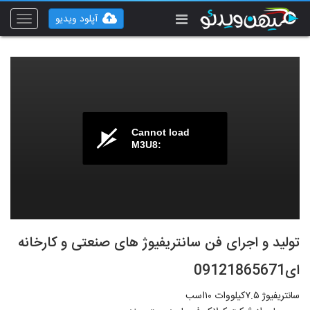
آپلود ویدیو
Toggle
vigation
Cannot load
M3U8:
تولید و اجرای فن سانتریفیوژ های صنعتی و کارخانه
ای09121865671
سانتریفیوژ ۷.۵کیلو‌وات ۱۰اسب