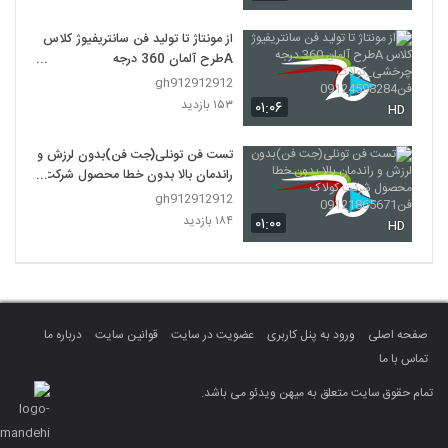
از مونتاژ تا تولید فن سانتریفیوژ کلاس
Aطرح آلمان 360 درجه
چرخشی_کولاک فن09124598284
gh912912912
۱۵۳ بازدید
۰۱:۰۶
HD
تست فن تونلی(جت فن)بدون لرزش و
راندمان بالا بدون خطا محصول شرکت
کولاک فن09121865671
gh912912912
۱۸۴ بازدید
۰۱:۰۰
HD
صفحه اصلی
ورود به پنل کاربری
عضویت در سایت
قوانین سایت
درباره ما
تماس با ما
تمام حقوق سایت متعلق به میهن ویدئو می باشد.