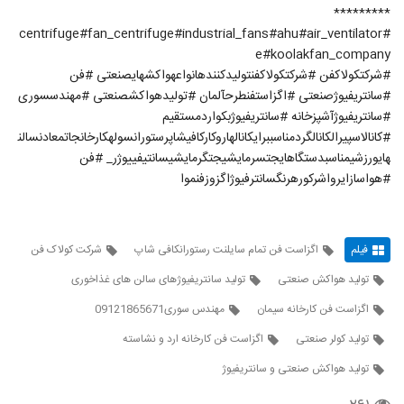
*********
#centrifuge#fan_centrifuge#industrial_fans#ahu#air_ventilator
e#koolakfan_company
#شرکتکولاکفن #شرکتکولاکفنتولیدکنندهانواعهواکشهایصنعتی #فن
#سانتریفیوژصنعتی #اگزاستفنطرحآلمان #تولیدهواکشصنعتی #مهندسسوری
#سانتریفیوژآشپزخانه #سانتریفیوژبکواردمستقیم
#کانالاسپیرالکانالگردمناسببرایکانالهاروکارکافیشاپرستورانسولهکارخانجاتمعادنسالن
هایورزشیمناسبدستگاهایجتسرمایشیجتگرمایشیسانتیفییوژر_ #فن
#هواسازایرواشرکورهرنگسانترفیوژاگزوزفنموا
فیلم
اگزاست فن تمام سایلنت رستورانکافی شاپ
شرکت کولاک فن
تولید هواکش صنعتی
تولید سانتریفیوژهای سالن های غذاخوری
اگزاست فن کارخانه سیمان
مهندس سوری09121865671
تولید کولر صنعتی
اگزاست فن کارخانه ارد و نشاسته
تولید هواکش صنعتی و سانتریفیوژ