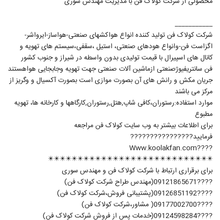
محصولی از شرکت کولاک فن با مدیریت مهندس سوری
___________
شرکت کولاک فن تولید کننده انواع هواکشهای صنعتی-هواساز-ایرواشر-
اگزاست فن-وانواع هودهای صنعتی، استیل ،سقفی،سیستم های تهویه و
کانال های اسپیرال با قیمت تولیدی بدون واسطه در شیراز و جنوب کشور
فن سانتریفیوژصنعتی ازماشین آلات صنعتی جهت تهویه و‌جابجایی هواهستند
جریان مکش و رانش های آن بصورت موازی است بصورت آکسیال و و‌گریز از
مرکز می باشند
موارد استفاده:رستوران،کافی شاپ,هتل,رستوران,کارگاهها و کارخانه ها، تهویه
مطبوع
برای اطلاعات بیشتر به وب سایت کولاک فن مراجعه
فرمایید????‍????????‍????
????Www.koolakfan.com
✴️✴️✴️✴️✴️✴️✴️✴️✴️✴️✴️✴️✴️✴️✴️✴️✴️✴️✴️✴️✴️✴️✴️✴️✴️✴️✴️✴️
برای برقراری ارتباط با شرکت کولاک فن و مهندس سوری
????09121865671(مهندس طراح شرکت کولاک فن)
????09126851192(پشتیبانی فروش،شرکت کولاک فن)
????09177002700( مشاور،شرکت کولاک فن)
????09124598284(خدمات پس از فروش شرکت کولاک فن)